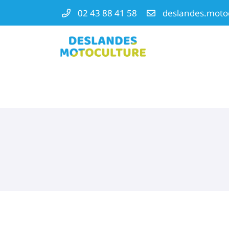
Venez découvrir la gamme de robots tondeuses Husqvarna dans
02 43 88 41 58
...
ZA La Molière
" />
72540 MAREIL-EN-CHAMPAGNE
02 43 88 41 58
Vous pouvez nous contacter aux
02 43 88 41 58
Adresse email de réception

En cochant cette case, vous consentez à recevoir nos propositions