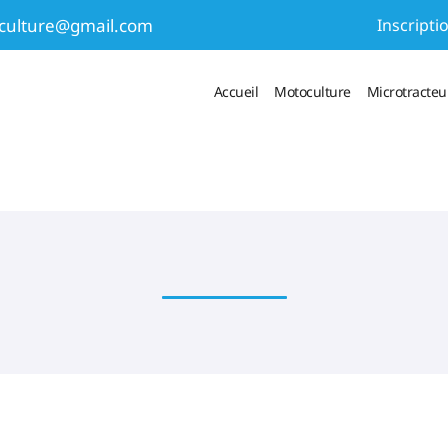
 notre magasin !
Inscripti
Accueil
Motoculture
Microtracteur
 numéro suivant :