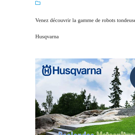

commerciales à l'adresse email indiqué ci-dessus. Vous pouvez vou
désinscrire à tout moment en utilisant
le formulaire de désinscripti
Venez découvrir la gamme de robots tondeus
INSCRIPTION
Distribute
Husqvarna