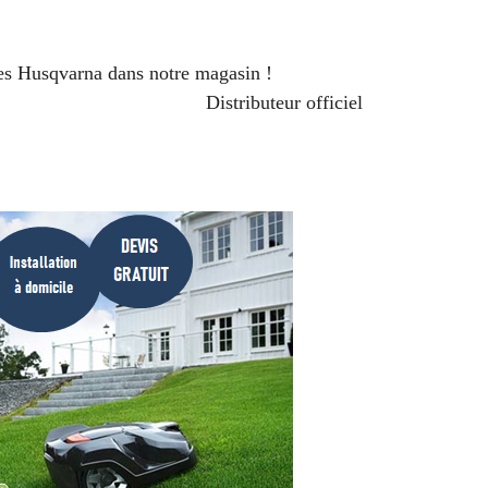
s
on
.
es Husqvarna dans notre magasin !
ur officiel