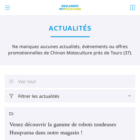


ZA La Molière
72540 MAREIL-EN-CHAMPAGNE
ACTUALITÉS
02 43 88 41 58
Vous pouvez nous contacter aux numéro suivant :
Ne manquez aucunes actualités, évènements ou offres
02 43 88 41 58
promotionnelles de Chinon Motoculture près de Tours (37).
Voir tout

Adresse email de réception
Filtrer les actualités


En cochant cette case, vous consentez à recevoir nos propositions commerciales à
l'adresse email indiqué ci-dessus. Vous pouvez vous désinscrire à tout moment en

utilisant
le formulaire de désinscription
.
Venez découvrir la gamme de robots tondeuses
INSCRIPTION
Husqvarna dans notre magasin !