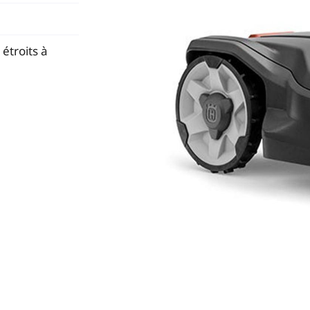
s
on
.
étroits à