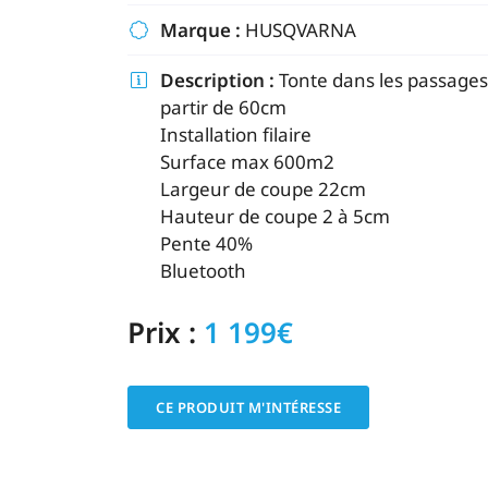
commerciales à l'adresse email indiqué ci-dessus. Vous pouvez vou
Marque :
HUSQVARNA

désinscrire à tout moment en utilisant
le formulaire de désinscripti
Description :
Tonte dans les passages 

INSCRIPTION
partir de 60cm
Installation filaire
Surface max 600m2
Largeur de coupe 22cm
Hauteur de coupe 2 à 5cm
Pente 40%
Bluetooth
Prix :
1 199€
CE PRODUIT M'INTÉRESSE