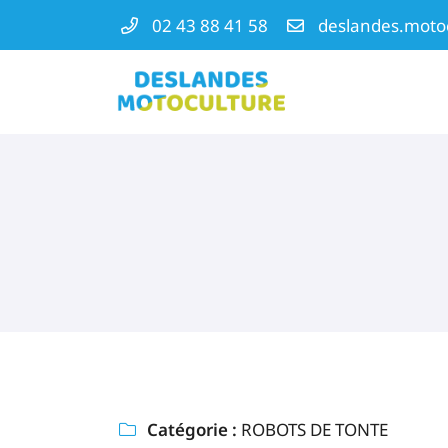
02 43 88 41 58
ZA La Molière
72540 MAREIL-EN-CHAMPAGNE
02 43 88 41 58
Vous pouvez nous contacter aux
02 43 88 41 58
Adresse email de réception

Catégorie :
ROBOTS DE TONTE

En cochant cette case, vous consentez à recevoir nos propositions