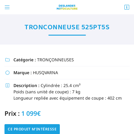


ZA La Molière
72540 MAREIL-EN-CHAMPAGNE
TRONCONNEUSE 525PT5S
02 43 88 41 58
Vous pouvez nous contacter aux numéro suivant :
02 43 88 41 58
Catégorie :
TRONÇONNEUSES

Marque :
HUSQVARNA

Description :
Cylindrée : 25.4 cm³

Poids (sans unité de coupe) : 7 kg
Adresse email de réception

Longueur repliée avec équipement de coupe : 402 cm
En cochant cette case, vous consentez à recevoir nos propositions commerciales à
l'adresse email indiqué ci-dessus. Vous pouvez vous désinscrire à tout moment en
Prix :
1 099€
utilisant
le formulaire de désinscription
.
INSCRIPTION
CE PRODUIT M'INTÉRESSE