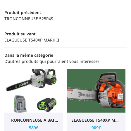
02 43 88 41 
Accueil
Produit précédent
TRONCONNEUSE 525P4S
Motoculture
Produit suivant
tracteur - Outils
ELAGUEUSE T540XP MARK II
os produits
Restez infor
Dans la même catégorie
Avis
D'autres produits qui pourraient vous intéresser
Actualités
INSCRIPTION NEWS
Contact
Rejoignez-nou
TRONCONNEUSE A BATTERIE PACK CS1614E
ELAGUEUSE T540XP MARK II
589€
909€