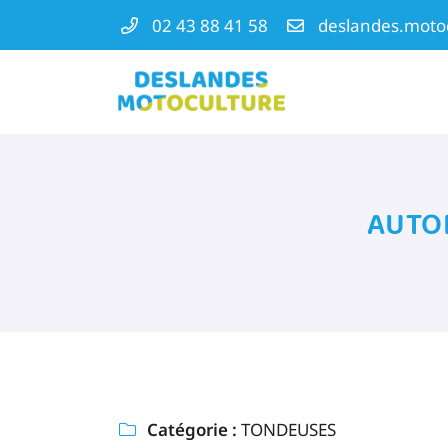
02 43 88 41 58
ZA La Molière
72540 MAREIL-EN-CHAMPAGNE
02 43 88 41 58
Vous pouvez nous contacter aux
02 43 88 41 58
AUTO
Adresse email de réception

Catégorie :
TONDEUSES

En cochant cette case, vous consentez à recevoir nos propositions