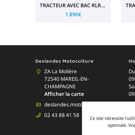
TRACTEUR AVEC BAC RLR962HT
1 890€
Deslandes Motoculture
Ho
ZA La Molière
Du
72540 MAREIL-EN-
09
CHAMPAGNE
Sa
Afficher la carte
09
02 43 88 41 58
Ce site nécessite l'ut
optimale. Vo