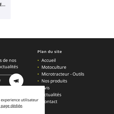
TRACTEUR AVEC BAC SXE222PLUSHE105
Plan du site
s de nos
Accueil
actualités
Motoculture
Microtracteur - Outils
Nos produits
Avis
Actualités
 experience utilisateur
Contact
 page dédiée
.