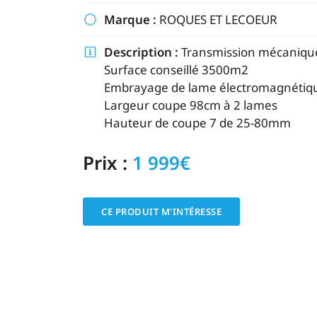
commerciales à l'adresse email indiqué ci-dessus. Vous pouvez vou
Marque :
ROQUES ET LECOEUR

désinscrire à tout moment en utilisant
le formulaire de désinscripti
Description :
Transmission mécaniq

INSCRIPTION
Surface conseillé 3500m2
Embrayage de lame électromagnéti
Largeur coupe 98cm à 2 lames
Hauteur de coupe 7 de 25-80mm
Prix :
1 999€
CE PRODUIT M'INTÉRESSE