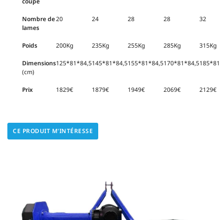
coupe
INSCRIPTION
Nombre de
20
24
28
28
32
lames
Poids
200Kg
235Kg
255Kg
285Kg
315Kg
Dimensions
125*81*84,5
145*81*84,5
155*81*84,5
170*81*84,5
185*81
(cm)
Prix
1829€
1879€
1949€
2069€
2129€
CE PRODUIT M'INTÉRESSE