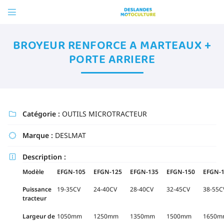

ZA La Molière
72540 MAREIL-EN-CHAMPAGNE
BROYEUR RENFORCE A MARTEAUX +
02 43 88 41 58
PORTE ARRIERE
Vous pouvez nous contacter aux numéro suivant 
02 43 88 41 58
Catégorie :
OUTILS MICROTRACTEUR

Marque :
DESLMAT

Description :

Modèle
EFGN-105
EFGN-125
EFGN-135
EFGN-150
EFGN-
Adresse email de réception

Puissance
19-35CV
24-40CV
28-40CV
32-45CV
38-55C
tracteur
En cochant cette case, vous consentez à recevoir nos propositions commerciales à l'adresse emai
dessus. Vous pouvez vous désinscrire à tout moment en utilisant
le formulaire de désinscriptio
Largeur de
1050mm
1250mm
1350mm
1500mm
1650m