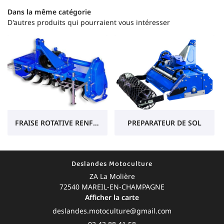
Dans la même catégorie
Motoculture
D'autres produits qui pourraient vous intéresser
tracteur - Outils
os produits
R
Avis
Actualités
INS
Contact
FRAISE ROTATIVE RENFORCEE
PREPARATEUR DE SOL
Deslandes Motoculture
ZA La Molière
72540 MAREIL-EN-CHAMPAGNE
Afficher la carte