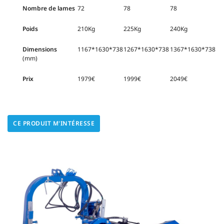
Nombre de lames
72
78
78
Poids
210Kg
225Kg
240Kg
Dimensions
1167*1630*738
1267*1630*738
1367*1630*738
(mm)
Prix
1979€
1999€
2049€
CE PRODUIT M'INTÉRESSE