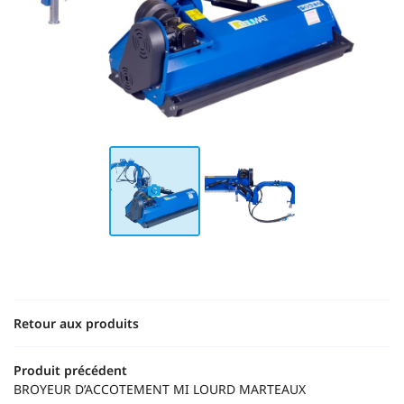
Une questio
02 43 88 41 
Accueil
Motoculture
tracteur - Outils
os produits
Restez infor
Retour aux produits
Avis
Actualités
INSCRIPTION NEWS
Produit précédent
BROYEUR D’ACCOTEMENT MI LOURD MARTEAUX