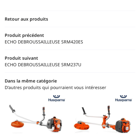
Retour aux produits
02 43 88 41 
Accueil
Produit précédent
Motoculture
ECHO DEBROUSSAILLEUSE SRM420ES
tracteur - Outils
Produit suivant
os produits
ECHO DEBROUSSAILLEUSE SRM237U
Restez infor
Avis
Dans la même catégorie
Actualités
INSCRIPTION NEWS
D'autres produits qui pourraient vous intéresser
Contact
Rejoignez-nou