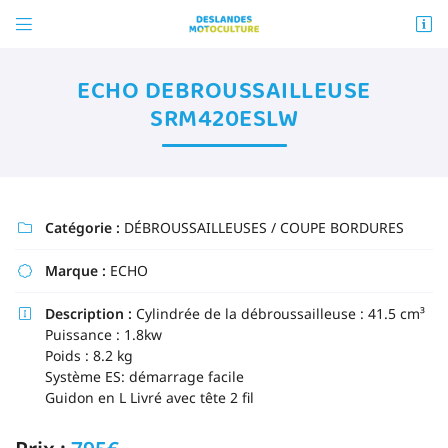


ZA La Molière
72540 MAREIL-EN-CHAMPAGNE
ECHO DEBROUSSAILLEUSE
02 43 88 41 58
SRM420ESLW
Vous pouvez nous contacter aux numéro suivant :
02 43 88 41 58
Catégorie :
DÉBROUSSAILLEUSES / COUPE BORDURES

Marque :
ECHO

Adresse email de réception

Description :
Cylindrée de la débroussailleuse : 41.5 cm³

Puissance : 1.8kw
En cochant cette case, vous consentez à recevoir nos propositions commerciales à
Poids : 8.2 kg
l'adresse email indiqué ci-dessus. Vous pouvez vous désinscrire à tout moment en
utilisant
le formulaire de désinscription
.
Système ES: démarrage facile
Guidon en L Livré avec tête 2 fil
INSCRIPTION