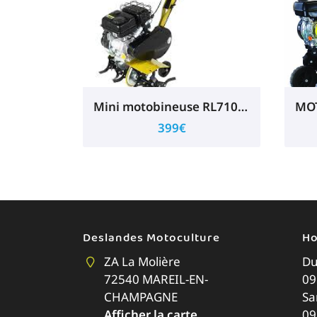
Mini motobineuse RL71054RL80S
399€
Deslandes Motoculture
Ho
ZA La Molière
Du
72540 MAREIL-EN-
09
CHAMPAGNE
Sa
Afficher la carte
09