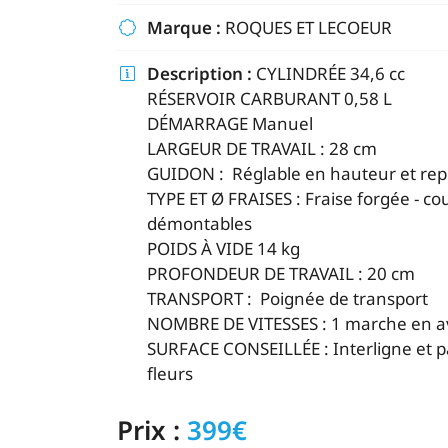
commerciales à l'adresse email indiqué ci-dessus. Vous pouvez vou
Marque :
ROQUES ET LECOEUR

désinscrire à tout moment en utilisant
le formulaire de désinscripti
Description :
CYLINDRÉE 34,6 cc

INSCRIPTION
RÉSERVOIR CARBURANT 0,58 L
DÉMARRAGE Manuel
LARGEUR DE TRAVAIL : 28 cm
GUIDON : Réglable en hauteur et repl
TYPE ET Ø FRAISES : Fraise forgée - c
démontables
POIDS À VIDE 14 kg
PROFONDEUR DE TRAVAIL : 20 cm
TRANSPORT : Poignée de transport
NOMBRE DE VITESSES : 1 marche en a
SURFACE CONSEILLÉE : Interligne et p
fleurs
Prix :
399€