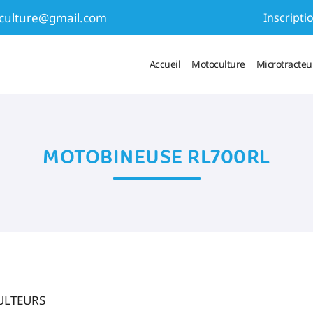
Inscripti
Accueil
Motoculture
Microtracteur
 numéro suivant :
MOTOBINEUSE RL700RL
ULTEURS