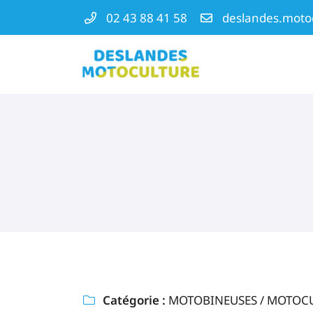
02 43 88 41 58
ZA La Molière
72540 MAREIL-EN-CHAMPAGNE
02 43 88 41 58
Vous pouvez nous contacter aux
02 43 88 41 58
Adresse email de réception

Catégorie :
MOTOBINEUSES / MOTOC

En cochant cette case, vous consentez à recevoir nos propositions