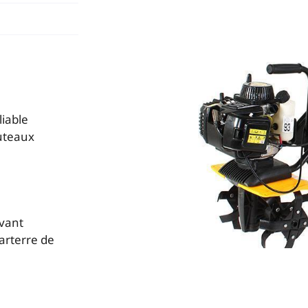
s
on
.
iable
outeaux
vant
arterre de