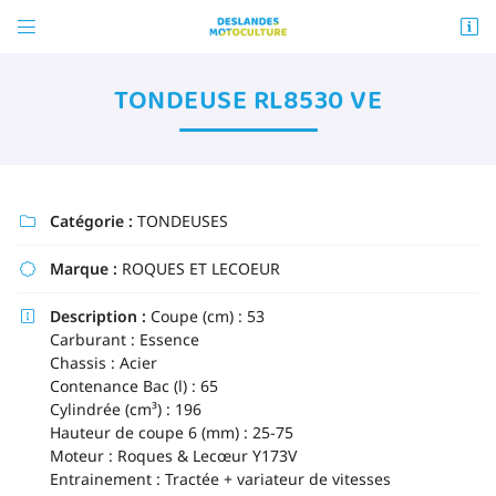


ZA La Molière
72540 MAREIL-EN-CHAMPAGNE
TONDEUSE RL8530 VE
02 43 88 41 58
Vous pouvez nous contacter aux numéro suivant :
02 43 88 41 58
Catégorie :
TONDEUSES

Marque :
ROQUES ET LECOEUR

Description :
Coupe (cm) : 53

Carburant : Essence
Adresse email de réception

Chassis : Acier
Contenance Bac (l) : 65
En cochant cette case, vous consentez à recevoir nos propositions commerciales à
l'adresse email indiqué ci-dessus. Vous pouvez vous désinscrire à tout moment en
Cylindrée (cm³) : 196
utilisant
le formulaire de désinscription
.
Hauteur de coupe 6 (mm) : 25-75
Moteur : Roques & Lecœur Y173V
INSCRIPTION
Entrainement : Tractée + variateur de vitesses