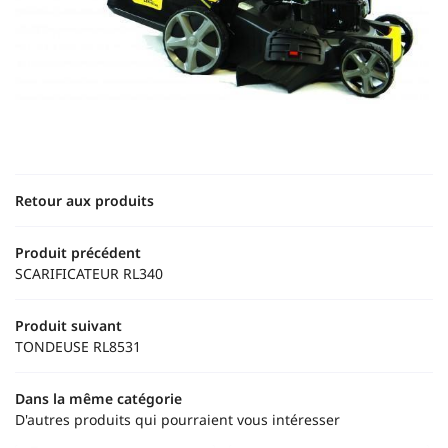
Une questio
02 43 88 41 
Accueil
Motoculture
Retour aux produits
tracteur - Outils
Produit précédent
os produits
SCARIFICATEUR RL340
Restez infor
Avis
Produit suivant
Actualités
INSCRIPTION NEWS
TONDEUSE RL8531
Contact
Dans la même catégorie
D'autres produits qui pourraient vous intéresser
Rejoignez-nou